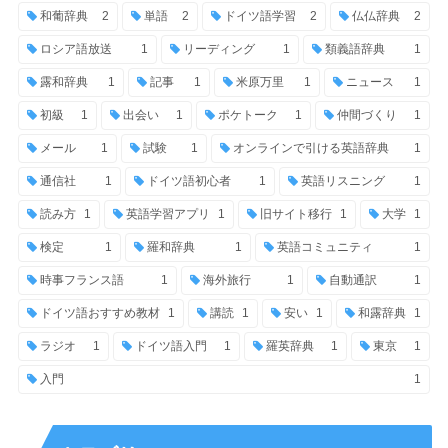
和葡辞典
2
単語
2
ドイツ語学習
2
仏仏辞典
2
ロシア語放送
1
リーディング
1
類義語辞典
1
露和辞典
1
記事
1
米原万里
1
ニュース
1
初級
1
出会い
1
ポケトーク
1
仲間づくり
1
メール
1
試験
1
オンラインで引ける英語辞典
1
通信社
1
ドイツ語初心者
1
英語リスニング
1
読み方
1
英語学習アプリ
1
旧サイト移行
1
大学
1
検定
1
羅和辞典
1
英語コミュニティ
1
時事フランス語
1
海外旅行
1
自動通訳
1
ドイツ語おすすめ教材
1
講読
1
安い
1
和露辞典
1
ラジオ
1
ドイツ語入門
1
羅英辞典
1
東京
1
入門
1