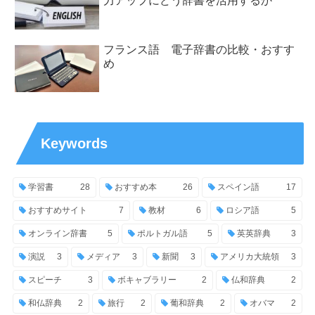
力アップにどう辞書を活用するか
フランス語 電子辞書の比較・おすす
め
Keywords
学習書
28
おすすめ本
26
スペイン語
17
おすすめサイト
7
教材
6
ロシア語
5
オンライン辞書
5
ポルトガル語
5
英英辞典
3
演説
3
メディア
3
新聞
3
アメリカ大統領
3
スピーチ
3
ボキャブラリー
2
仏和辞典
2
和仏辞典
2
旅行
2
葡和辞典
2
オバマ
2