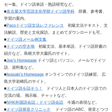
セー集。ドイツ語単語・熟語研究など。
■
名古屋大学言語文化学部ドイツ語学科
辞書、参考書、
学習の案内。
■
Pacoドイツ語文法レファレンス
初級文法テキスト、文
法解説、歴史と文化探訪。まとめてダウンロードも可。
■
ドイツ語メール例文集
■
ドイツの空き地
初級文法、基本単語、ドイツ語辞書の
紹介など。島根大学大薗氏のサイト。
■
Joe’s Homepage
ドイツ語とパソコン、メールでドイツ
語、資料集など。
■
Iwasaki’s Homepage
オンラインでのドイツ語練習。 広
島大学岩崎氏のサイト。
■
ドイツ語を話そう！
ドイツ人と日本人のドイツ語での
交流の場。 掲示板、チャットなど。
■
NHK外国語会話：ドイツ語会話
今週の表現など。
■
ドイツ語発音クリニック
ドイツ語のABC、発音とつづ