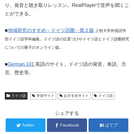
り、発音と聴き取りレッスン。RealPlayerで音声を聞くこ
とができる。
■
地域研究のすすめ－ドイツ語圏－第２版
上智大学外国語学
部ドイツ語学科編集。ドイツ語の位置づけやドイツ語とドイツ語圏研究
についての冊子のオンライン版。
■
German 101
英語のサイト。ドイツ語の発音、単語、方
言、歴史等。
ドイツ語
学習サイト
おすすめサイト
ドイツ語
シェアする
Twitter
Facebook
はてブ