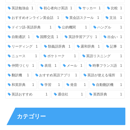
英語勉強会
1
初心者向け英語
1
サッカー
1
比較
1
おすすめオンライン英会話
1
英会話スクール
1
文法
1
ドイツ語-英語辞典
1
公的機関
1
ハングル
1
自動通訳
1
国際交流
1
英語学習アプリ
1
出会い
1
リーディング
1
類義語辞典
1
露和辞典
1
記事
1
ニュース
1
ポケトーク
1
英語リスニング
1
仲間づくり
1
表現
1
メール
1
時事フランス語
1
翻訳機
1
おすすめ英語アプリ
1
英語が使える場所
1
和英辞典
1
学習
1
発音
1
自動翻訳機
1
英語おすすめ
1
通信社
1
英西辞典
1
カテゴリー