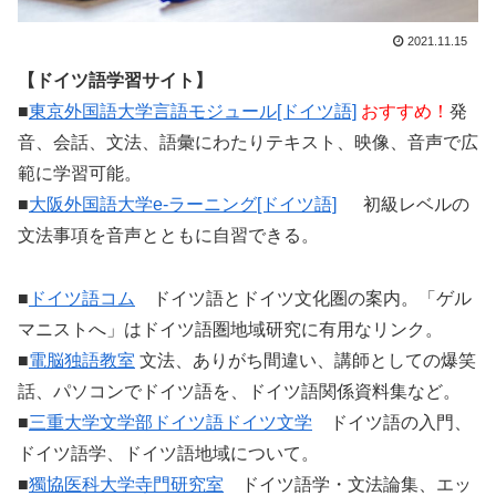
2021.11.15
【ドイツ語学習サイト】
■
東京外国語大学言語モジュール[ドイツ語]
おすすめ！
発
音、会話、文法、語彙にわたりテキスト、映像、音声で広
範に学習可能。
■
大阪外国語大学e-ラーニング[ドイツ語]
初級レベルの
文法事項を音声とともに自習できる。
■
ドイツ語コム
ドイツ語とドイツ文化圏の案内。「ゲル
マニストへ」はドイツ語圏地域研究に有用なリンク。
■
電脳独語教室
文法、ありがち間違い、講師としての爆笑
話、パソコンでドイツ語を、ドイツ語関係資料集など。
■
三重大学文学部ドイツ語ドイツ文学
ドイツ語の入門、
ドイツ語学、ドイツ語地域について。
■
獨協医科大学寺門研究室
ドイツ語学・文法論集、エッ