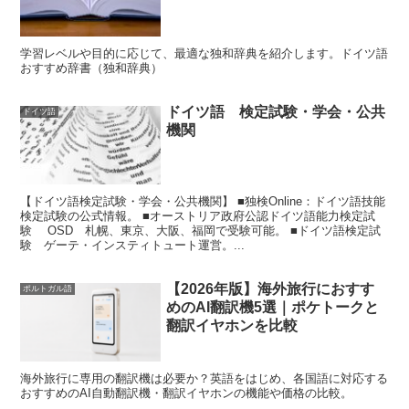
学習レベルや目的に応じて、最適な独和辞典を紹介します。ドイツ語
おすすめ辞書（独和辞典）
ドイツ語 検定試験・学会・公共
ドイツ語
機関
【ドイツ語検定試験・学会・公共機関】 ■独検Online：ドイツ語技能
検定試験の公式情報。 ■オーストリア政府公認ドイツ語能力検定試
験 OSD 札幌、東京、大阪、福岡で受験可能。 ■ドイツ語検定試
験 ゲーテ・インスティトュート運営。...
【2026年版】海外旅行におすす
ポルトガル語
めのAI翻訳機5選｜ポケトークと
翻訳イヤホンを比較
海外旅行に専用の翻訳機は必要か？英語をはじめ、各国語に対応する
おすすめのAI自動翻訳機・翻訳イヤホンの機能や価格の比較。