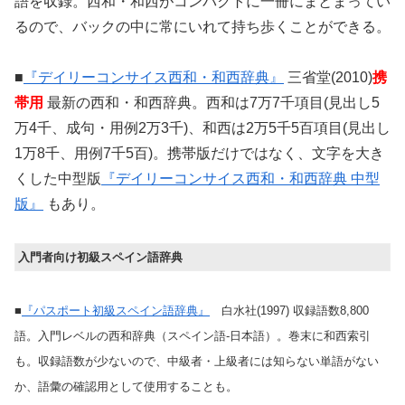
語を収録。西和・和西がコンパクトに一冊にまとまってい
るので、バックの中に常にいれて持ち歩くことができる。
■
『デイリーコンサイス西和・和西辞典』
三省堂(2010)
携
帯用
最新の西和・和西辞典。西和は7万7千項目(見出し5
万4千、成句・用例2万3千)、和西は2万5千5百項目(見出し
1万8千、用例7千5百)。
携帯版だけではなく、文字を大き
くした中型版
『デイリーコンサイス西和・和西辞典 中型
版』
もあり。
入門者向け初級スペイン語辞典
■
『パスポート初級スペイン語辞典』
白水社(1997) 収録語数8,800
語。入門レベルの西和辞典（スペイン語-日本語）。巻末に和西索引
も。収録語数が少ないので、中級者・上級者には知らない単語がない
か、語彙の確認用として使用することも。