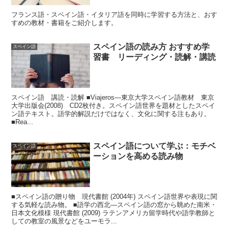
フランス語・スペイン語・イタリア語を同時に学習する方法と、おす
すめの教材・書籍をご紹介します。
スペイン語の読み方 おすすめ学
スペイン語
習書 リーディング・読解・講読
スペイン語 講読・読解 ■Viajeros―東京大学スペイン語教材 東京
大学出版会(2008) CD2枚付き。スペイン語世界を題材としたスペイ
ン語テキスト。語学的解説だけではなく、文化に関する注もあり。
■Rea...
スペイン語について学ぶ：モチベ
スペイン語
ーションを高める読み物
■スペイン語の贈り物 現代書館 (2004年) スペイン語世界や表現に関
する気軽な読み物。 ■語学の西北―スペイン語の窓から眺めた南米・
日本文化模様 現代書館 (2009) ラテンアメリカ留学時代や語学教師と
しての教室の風景などをユーモラ...