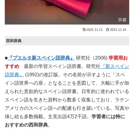
辞書
2021.11.11
2021.11.10
西和辞典
■
『プエルタ新スペイン語辞典』
研究社（2006)
学習用お
すすめ
最新の学習スペイン語辞書。研究社
『新スペイン
語辞典』
(1992)の改訂版。その名前が示すように「スペ
イン語世界への扉」となることを意図して、大幅に手が加
えられた意欲的なスペイン語辞書。日常的に使われている
スペイン語を生きた資料から数多く収集しており、ラテン
アメリカのスペイン語への配慮も行き届いている。写真や
挿し絵も多数掲載。主見出語4万2千語。
学習者には特に
おすすめの西和辞典
。