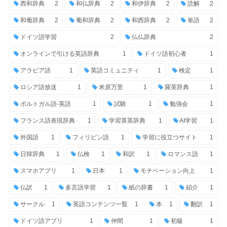
西和辞典
2
和仏辞典
2
和伊辞典
2
読解
2
和葡辞典
2
葡和辞典
2
和西辞典
2
単語
2
ドイツ語学習
2
仏仏辞典
2
オンラインで引ける英語辞典
1
ドイツ語初心者
1
アラビア語
1
英語コミュニティ
1
検定
1
ロシア語放送
1
米原万里
1
羅英辞典
1
ポルトガル語-英語
1
試験
1
勉強会
1
フランス語表現辞典
1
学習英英辞典
1
AI学習
1
外国語
1
フィリピン語
1
学習に役立つサイト
1
日韓辞典
1
仏検
1
和訳
1
ロマンス語
1
スマホアプリ
1
日本
1
モチベーション向上
1
仏訳
1
多言語学習
1
紙の辞書
1
紹介
1
サークル
1
英語コンテンツ一覧
1
本
1
翻訳
1
ドイツ語アプリ
1
仲間
1
初級
1