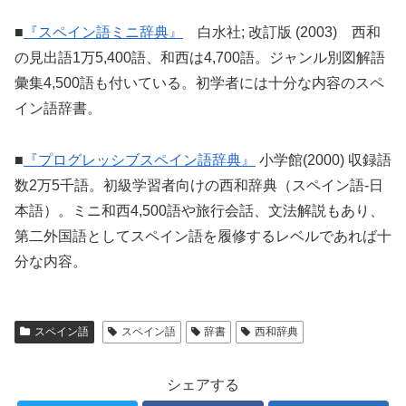
■
『スペイン語ミニ辞典』
白水社; 改訂版 (2003) 西和
の見出語1万5,400語、和西は4,700語。ジャンル別図解語
彙集4,500語も付いている。初学者には十分な内容のスペ
イン語辞書。
■
『プログレッシブスペイン語辞典』
小学館(2000) 収録語
数2万5千語。初級学習者向けの西和辞典（スペイン語-日
本語）。ミニ和西4,500語や旅行会話、文法解説もあり、
第二外国語としてスペイン語を履修するレベルであれば十
分な内容。
スペイン語
スペイン語
辞書
西和辞典
シェアする