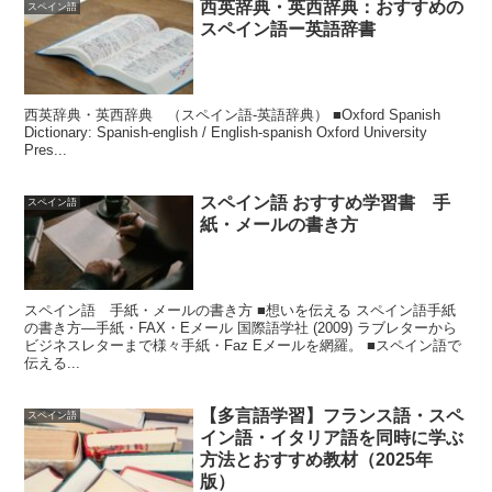
西英辞典・英西辞典：おすすめの
スペイン語
スペイン語ー英語辞書
西英辞典・英西辞典 （スペイン語-英語辞典） ■Oxford Spanish
Dictionary: Spanish-english / English-spanish Oxford University
Pres...
スペイン語 おすすめ学習書 手
スペイン語
紙・メールの書き方
スペイン語 手紙・メールの書き方 ■想いを伝える スペイン語手紙
の書き方―手紙・FAX・Eメール 国際語学社 (2009) ラブレターから
ビジネスレターまで様々手紙・Faz Eメールを網羅。 ■スペイン語で
伝える...
【多言語学習】フランス語・スペ
スペイン語
イン語・イタリア語を同時に学ぶ
方法とおすすめ教材（2025年
版）