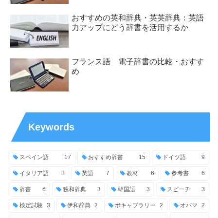
おすすめの英和辞典・英英辞典：英語
力アップにどう辞書を活用するか
フランス語 電子辞書の比較・おすす
め
Keywords
スペイン語
17
おすすめ辞書
15
ドイツ語
9
イタリア語
8
英語
7
教材
6
参考書
6
辞書
6
独和辞典
3
韓国語
3
スピーチ
3
検定試験
3
伊和辞典
2
ボキャブラリー
2
オバマ
2