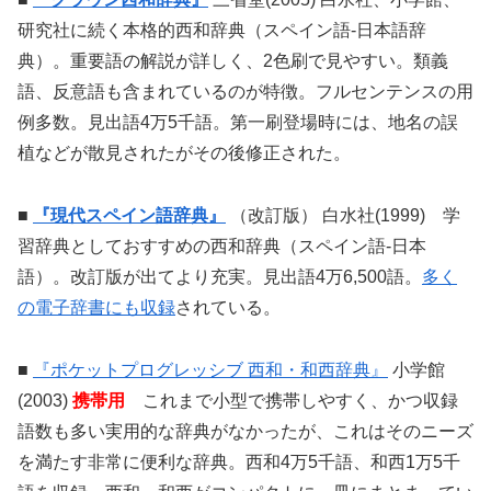
研究社に続く本格的西和辞典（スペイン語-日本語辞
典）。重要語の解説が詳しく、2色刷で見やすい。類義
語、反意語も含まれているのが特徴。フルセンテンスの用
例多数。見出語4万5千語。第一刷登場時には、地名の誤
植などが散見されたがその後修正された。
■
『現代スペイン語辞典』
（改訂版） 白水社(1999) 学
習辞典としておすすめの西和辞典（スペイン語-日本
語）。改訂版が出てより充実。見出語4万6,500語。
多く
の電子辞書にも収録
されている。
■
『ポケットプログレッシブ 西和・和西辞典』
小学館
(2003)
携帯用
これまで小型で携帯しやすく、かつ収録
語数も多い実用的な辞典がなかったが、これはそのニーズ
を満たす非常に便利な辞典。西和4万5千語、和西1万5千