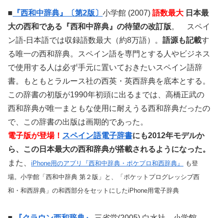
■
『西和中辞典』〔第2版〕
小学館 (2007)
語数最大
日本最
大の西和である『西和中辞典』の待望の改訂版
。 スペイ
ン語-日本語では収録語数最大（約8万語）。
語源も記載
す
る唯一の西和辞典。スペイン語を専門とする人やビジネス
で使用する人は必ず手元に置いておきたいスペイン語辞
書。もともとラルース社の西英・英西辞典を底本とする。
この辞書の初版が1990年初頭に出るまでは、高橋正武の
西和辞典が唯一まともな使用に耐えうる西和辞典だったの
で、この辞書の出版は画期的であった。
電子版が登場！
スペイン語電子辞書
にも2012年モデルか
ら、この日本最大の西和辞典が搭載されるようになった。
また、
iPhone用のアプリ『西和中辞典・ポケプロ和西辞典』
も登
場。小学館「西和中辞典 第２版」と、「ポケットプログレッシブ西
和・和西辞典」の和西部分をセットにしたiPhone用電子辞典
■
『クラウン西和辞典』
三省堂(2005)
白水社、小学館、