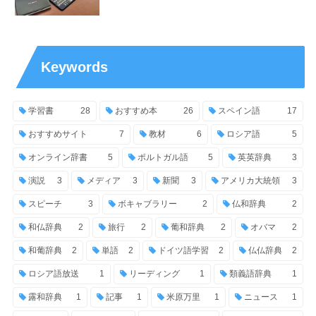
Keywords
学習書
28
おすすめ本
26
スペイン語
17
おすすめサイト
7
教材
6
ロシア語
5
オンライン辞書
5
ポルトガル語
5
英英辞典
3
演説
3
メディア
3
新聞
3
アメリカ大統領
3
スピーチ
3
ボキャブラリー
2
仏和辞典
2
和仏辞典
2
旅行
2
葡和辞典
2
オバマ
2
和葡辞典
2
単語
2
ドイツ語学習
2
仏仏辞典
2
ロシア語放送
1
リーディング
1
類義語辞典
1
露和辞典
1
記事
1
米原万里
1
ニュース
1