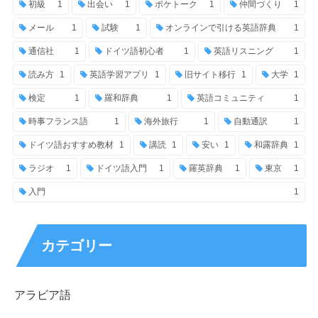
初級
1
出会い
1
ポケトーク
1
仲間づくり
1
メール
1
試験
1
オンラインで引ける英語辞典
1
通信社
1
ドイツ語初心者
1
英語リスニング
1
読み方
1
英語学習アプリ
1
旧サイト移行
1
大学
1
検定
1
羅和辞典
1
英語コミュニティ
1
時事フランス語
1
海外旅行
1
自動通訳
1
ドイツ語おすすめ教材
1
講読
1
安い
1
和露辞典
1
ラジオ
1
ドイツ語入門
1
羅英辞典
1
東京
1
入門
1
カテゴリー
アラビア語