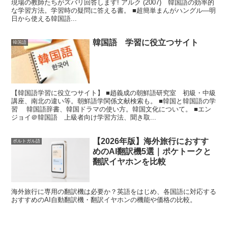
現場の教師たちがズバリ回答します! アルク (2007) 韓国語の効率的
な学習方法。学習時の疑問に答える書。 ■超簡単まんがハングル―明
日から使える韓国語...
韓国語 学習に役立つサイト
韓国語
【韓国語学習に役立つサイト】 ■趙義成の朝鮮語研究室 初級・中級
講座、南北の違い等。朝鮮語学関係文献検索も。 ■韓国と韓国語の学
習 韓国語辞書、韓国ドラマの使い方。韓国文化について。 ■エン
ジョイ＠韓国語 上級者向け学習方法、聞き取...
【2026年版】海外旅行におすす
ポルトガル語
めのAI翻訳機5選｜ポケトークと
翻訳イヤホンを比較
海外旅行に専用の翻訳機は必要か？英語をはじめ、各国語に対応する
おすすめのAI自動翻訳機・翻訳イヤホンの機能や価格の比較。