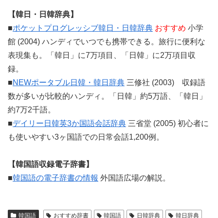
【韓日・日韓辞典】
■
ポケットプログレッシブ韓日・日韓辞典
おすすめ
小学
館 (2004) ハンディでいつでも携帯できる。旅行に便利な
表現集も。「韓日」に7万項目、「日韓」に2万項目収
録。
■
NEWポータブル日韓・韓日辞典
三修社 (2003) 収録語
数が多いが比較的ハンディ。「日韓」約5万語、「韓日」
約7万2千語。
■
デイリー日韓英3か国語会話辞典
三省堂 (2005) 初心者に
も使いやすい3ヶ国語での日常会話1,200例。
【韓国語収録電子辞書】
■
韓国語の電子辞書の情報
外国語広場の解説。
韓国語
おすすめ辞書
韓国語
日韓辞典
韓日辞典