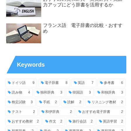
力アップにどう辞書を活用するか
フランス語 電子辞書の比較・おすす
め
Keywords
ドイツ語
9
電子辞書
8
英語
7
参考書
6
読み物
4
独和辞典
3
韓国語
3
和独辞典
3
検定試験
3
手紙
2
読解
2
リスニング教材
2
テスト
2
和伊辞典
2
おすすめ電子辞書
2
おすすめ教材
2
作文
2
旅行会話
2
英語学習
2
和西辞典
2
学会
2
西西辞典
2
西和辞典
2