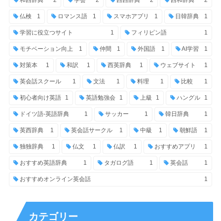
仏検
1
ロマンス語
1
スマホアプリ
1
日韓辞典
1
学習に役立つサイト
1
フィリピン語
1
モチベーション向上
1
仲間
1
外国語
1
AI学習
1
対策本
1
和訳
1
西英辞典
1
ウェブサイト
1
英会話スクール
1
文法
1
料理
1
比較
1
初心者向け英語
1
英語勉強会
1
上級
1
ハングル
1
ドイツ語-英語辞典
1
サッカー
1
韓日辞典
1
英西辞典
1
英会話サークル
1
中級
1
朝鮮語
1
独独辞典
1
仏文
1
仏訳
1
おすすめアプリ
1
おすすめ英語辞典
1
タガログ語
1
英会話
1
おすすめオンライン英会話
1
カテゴリー