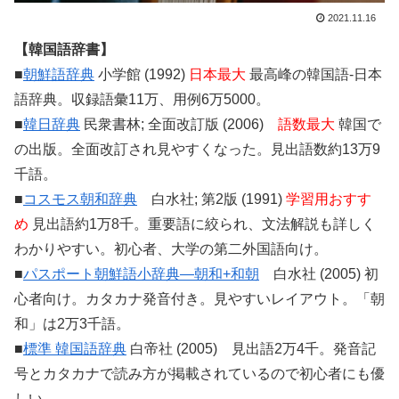
2021.11.16
【韓国語辞書】
■
朝鮮語辞典
小学館 (1992)
日本最大
最高峰の韓国語-日本
語辞典。収録語彙11万、用例6万5000。
■
韓日辞典
民衆書林; 全面改訂版 (2006)
語数最大
韓国で
の出版。全面改訂され見やすくなった。見出語数約13万9
千語。
■
コスモス朝和辞典
白水社; 第2版 (1991)
学習用おすす
め
見出語約1万8千。重要語に絞られ、文法解説も詳しく
わかりやすい。初心者、大学の第二外国語向け。
■
パスポート朝鮮語小辞典―朝和+和朝
白水社 (2005) 初
心者向け。カタカナ発音付き。見やすいレイアウト。「朝
和」は2万3千語。
■
標準 韓国語辞典
白帝社 (2005) 見出語2万4千。発音記
号とカタカナで読み方が掲載されているので初心者にも優
しい。