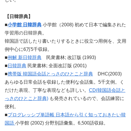
【日韓辞典】
■
小学館 日韓辞典
小学館（2008) 初めて日本で編集された
学習用の日韓辞典。
韓国語で話したり書いたりするときに役立つ用例を、文用
例中心に6万5千収録。
■
例解 新日韓辞典
民衆書林; 改訂版 (1993)
■
日韓辞典
民衆書林; 全面改訂版 (2001)
■
携帯版 韓国語会話とっさのひとこと辞典
DHC(2003)
あらゆる日常会話を収録した便利な会話集。5千文例。く
だけた表現、丁寧な表現なども詳しい。
CD(韓国語会話と
っさのひとこと辞典)
も発売されているので、会話練習に
便利。
■
プログレッシブ単語帳 日本語から引く知っておきたい韓
国語
小学館 (2002) 分野別語彙集。6,500語収録。