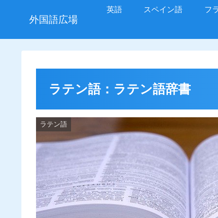
英語
スペイン語
フ
外国語広場
ラテン語：ラテン語辞書
ラテン語