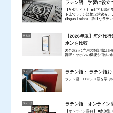
ラテン語 学習に役立
ラテン語
【学習サイト】 ■山下太郎
ト上でラテン語検定試験も。
(lingua Latina) 詳細な
【2026年版】海外旅
日本語
ホンを比較
海外旅行に専用の翻訳機は必
翻訳イヤホンの機能や価格の
ラテン語： ラテン語
ラテン語
ラテン語・ロマンス語を学ぶ
ラテン語 オンライン
ラテン語
【オンライン辞典】 ■参加型On