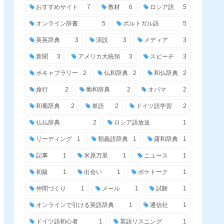
おすすめサイト
7
教材
6
ロシア語
5
オンライン辞書
5
ポルトガル語
5
英英辞典
3
演説
3
メディア
3
新聞
3
アメリカ大統領
3
スピーチ
3
ボキャブラリー
2
仏和辞典
2
和仏辞典
2
旅行
2
葡和辞典
2
オバマ
2
和葡辞典
2
単語
2
ドイツ語学習
2
仏仏辞典
2
ロシア語放送
1
リーディング
1
類義語辞典
1
露和辞典
1
記事
1
米原万里
1
ニュース
1
初級
1
出会い
1
ポケトーク
1
仲間づくり
1
メール
1
試験
1
オンラインで引ける英語辞典
1
通信社
1
ドイツ語初心者
1
英語リスニング
1