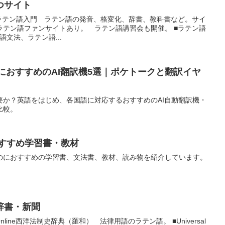
つサイト
のラテン語入門 ラテン語の発音、格変化、辞書、教科書など。サイ
ラテン語ファンサイトあり。 ラテン語講習会も開催。 ■ラテン語
ラテン語文法、ラテン語...
行におすすめのAI翻訳機5選｜ポケトークと翻訳イヤ
要か？英語をはじめ、各国語に対応するおすすめのAI自動翻訳機・
比較。
おすすめ学習書・教材
のにおすすめの学習書、文法書、教材、読み物を紹介しています。
辞書・新聞
line西洋法制史辞典（羅和） 法律用語のラテン語。 ■Universal