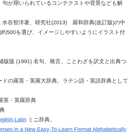
れ、句が用いられているコンテクストや背景なども解
俗
水谷智洋著、
研究社(2013) 羅和辞典(改訂版)の中
約500を選び、イメージしやすいようにイラスト付
補版版 (1991) 名句、格言、ことわざを訳文と出典つ
フォードの羅英・英羅大辞典。ラテン語・英語辞典として
英・英羅辞典
典
nglish-Latin
ミニ辞典。
 Tenses in a New Easy-To-Learn Format Alphabetically