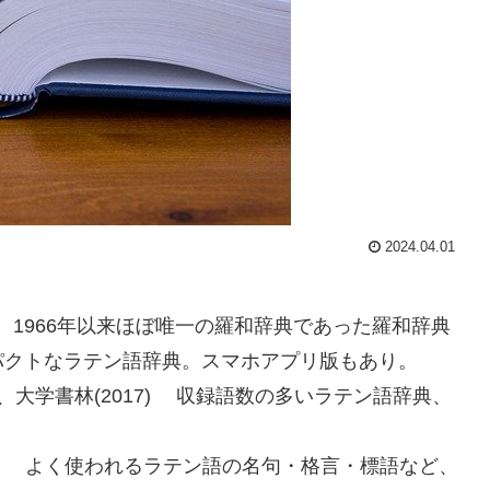
2024.04.01
9) 1966年以来ほぼ唯一の羅和辞典であった羅和辞典
パクトなラテン語辞典。スマホアプリ版もあり。
、
大学書林(2017) 収録語数の多いラテン語辞典、
0) よく使われる
ラテン語の名句・格言・標語など、