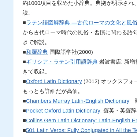
約1000項目を収めた小辞典。典拠が明示さ
説。
■
ラテン語図解辞典 —古代ローマの文化と風
から古代ローマ時代の風俗・習慣に関わる語句
きで解説。
■
和羅辞典
国際語学社(2000)
■
ギリシア・ラテン引用語辞典
岩波書店; 新増
きで収録。
■
Oxford Latin Dictionary
(2012) オックス
もっとも詳細だが高価。
■
Chambers Murray Latin-English Dictionary
羅
■
Pocket Oxford Latin Dictionary
羅英・英羅辞
■
Collins Gem Latin Dictionary: Latin-English E
■
501 Latin Verbs: Fully Conjugated in All the