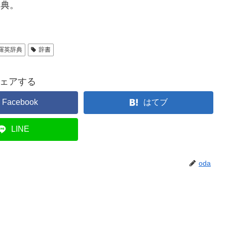
典。
羅英辞典
辞書
ェアする
Facebook
はてブ
LINE
oda