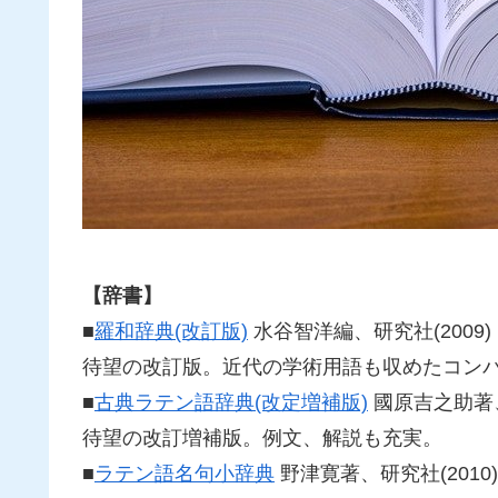
【辞書】
■
羅和辞典(改訂版)
水谷智洋編、
研究社(200
待望の改訂版。近代の学術用語も収めたコン
■
古典ラテン語辞典(改定増補版)
國原吉之助著
待望の改訂増補版。例文、解説も充実。
■
ラテン語名句小辞典
野津寛著、研究社(201