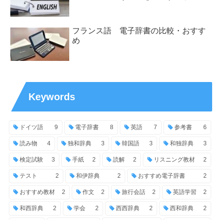
フランス語 電子辞書の比較・おすす
め
Keywords
ドイツ語
9
電子辞書
8
英語
7
参考書
6
読み物
4
独和辞典
3
韓国語
3
和独辞典
3
検定試験
3
手紙
2
読解
2
リスニング教材
2
テスト
2
和伊辞典
2
おすすめ電子辞書
2
おすすめ教材
2
作文
2
旅行会話
2
英語学習
2
和西辞典
2
学会
2
西西辞典
2
西和辞典
2