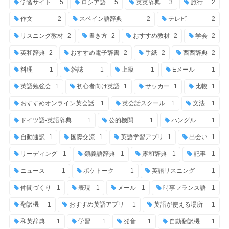
学習サイト
5
ロシア語
5
英英辞典
3
旅行
2
作文
2
スペイン語辞典
2
テレビ
2
リスニング教材
2
書き方
2
おすすめ教材
2
学会
2
英和辞典
2
おすすめ電子辞書
2
手紙
2
西西辞典
2
料理
1
雑誌
1
上級
1
Eメール
1
英語勉強会
1
初心者向け英語
1
サッカー
1
比較
1
おすすめオンライン英会話
1
英会話スクール
1
文法
1
ドイツ語-英語辞典
1
公的機関
1
ハングル
1
自動通訳
1
国際交流
1
英語学習アプリ
1
出会い
1
リーディング
1
類義語辞典
1
露和辞典
1
記事
1
ニュース
1
ポケトーク
1
英語リスニング
1
仲間づくり
1
表現
1
メール
1
時事フランス語
1
翻訳機
1
おすすめ英語アプリ
1
英語が使える場所
1
和英辞典
1
学習
1
発音
1
自動翻訳機
1