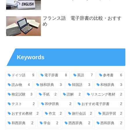
フランス語 電子辞書の比較・おすす
め
Keywords
ドイツ語
9
電子辞書
8
英語
7
参考書
6
読み物
4
独和辞典
3
韓国語
3
和独辞典
3
検定試験
3
手紙
2
読解
2
リスニング教材
2
テスト
2
和伊辞典
2
おすすめ電子辞書
2
おすすめ教材
2
作文
2
旅行会話
2
英語学習
2
和西辞典
2
学会
2
西西辞典
2
西和辞典
2