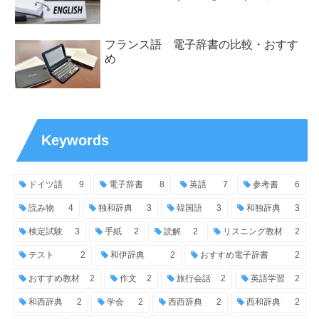
フランス語 電子辞書の比較・おすす
め
Keywords
ドイツ語
9
電子辞書
8
英語
7
参考書
6
読み物
4
独和辞典
3
韓国語
3
和独辞典
3
検定試験
3
手紙
2
読解
2
リスニング教材
2
テスト
2
和伊辞典
2
おすすめ電子辞書
2
おすすめ教材
2
作文
2
旅行会話
2
英語学習
2
和西辞典
2
学会
2
西西辞典
2
西和辞典
2