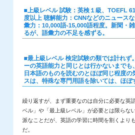
■上級レベル 試験：英検１級、TOEFL 610(C
度以上 聴解能力：CNNなどのニュース
彙力：10,000語-15,000語程度。
るが、語彙力の不足を感ずる。
■最上級レベル 検定試験の類では計れず
ーの英語能力と同じとは行かないまでも
日本語のものを読むのとほぼ同じ程度の気
スは、特殊な専門用語を除いては、ほぼすべ
繰り返すが、まず重要なのは自分に必要な英語
ベル」や「最上級レベル」が必要とは限らない
派なことだが、英語の学習に時間を割くより
だ。