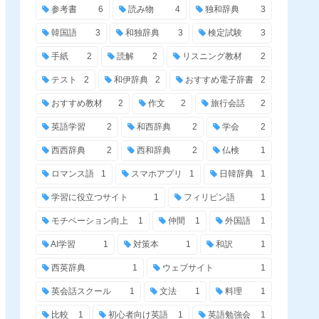
参考書
6
読み物
4
独和辞典
3
韓国語
3
和独辞典
3
検定試験
3
手紙
2
読解
2
リスニング教材
2
テスト
2
和伊辞典
2
おすすめ電子辞書
2
おすすめ教材
2
作文
2
旅行会話
2
英語学習
2
和西辞典
2
学会
2
西西辞典
2
西和辞典
2
仏検
1
ロマンス語
1
スマホアプリ
1
日韓辞典
1
学習に役立つサイト
1
フィリピン語
1
モチベーション向上
1
仲間
1
外国語
1
AI学習
1
対策本
1
和訳
1
西英辞典
1
ウェブサイト
1
英会話スクール
1
文法
1
料理
1
比較
1
初心者向け英語
1
英語勉強会
1