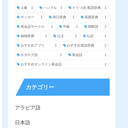
上級
1
ハングル
1
ドイツ語-英語辞典
1
サッカー
1
韓日辞典
1
英西辞典
1
英会話サークル
1
中級
1
朝鮮語
1
独独辞典
1
仏文
1
仏訳
1
おすすめアプリ
1
おすすめ英語辞典
1
タガログ語
1
英会話
1
おすすめオンライン英会話
1
カテゴリー
アラビア語
日本語