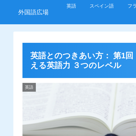
英語
スペイン語
フ
外国語広場
英語とのつきあい方： 第1回
える英語力 ３つのレベル
英語