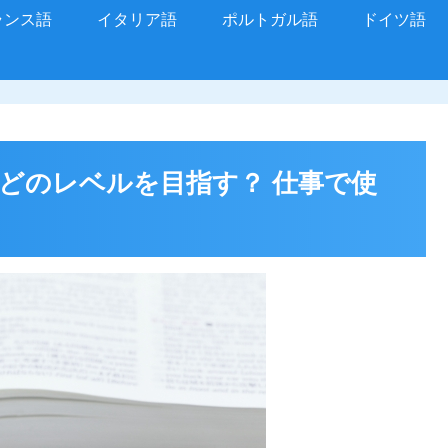
ランス語
イタリア語
ポルトガル語
ドイツ語
 どのレベルを目指す？ 仕事で使