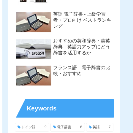
英語 電子辞書 - 上級学習
者・プロ向け ベストランキ
ング
おすすめの英和辞典・英英
辞典：英語力アップにどう
辞書を活用するか
フランス語 電子辞書の比
較・おすすめ
Keywords
ドイツ語
9
電子辞書
8
英語
7