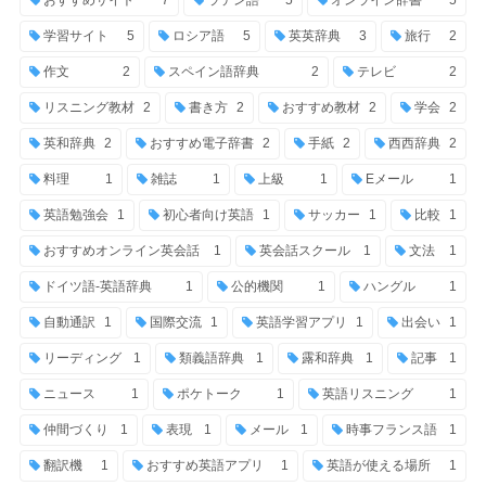
おすすめサイト
7
ラテン語
5
オンライン辞書
5
学習サイト
5
ロシア語
5
英英辞典
3
旅行
2
作文
2
スペイン語辞典
2
テレビ
2
リスニング教材
2
書き方
2
おすすめ教材
2
学会
2
英和辞典
2
おすすめ電子辞書
2
手紙
2
西西辞典
2
料理
1
雑誌
1
上級
1
Eメール
1
英語勉強会
1
初心者向け英語
1
サッカー
1
比較
1
おすすめオンライン英会話
1
英会話スクール
1
文法
1
ドイツ語-英語辞典
1
公的機関
1
ハングル
1
自動通訳
1
国際交流
1
英語学習アプリ
1
出会い
1
リーディング
1
類義語辞典
1
露和辞典
1
記事
1
ニュース
1
ポケトーク
1
英語リスニング
1
仲間づくり
1
表現
1
メール
1
時事フランス語
1
翻訳機
1
おすすめ英語アプリ
1
英語が使える場所
1