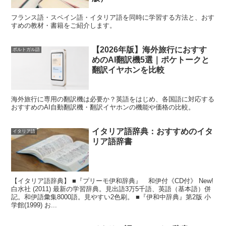
フランス語・スペイン語・イタリア語を同時に学習する方法と、おす
すめの教材・書籍をご紹介します。
【2026年版】海外旅行におすす
ポルトガル語
めのAI翻訳機5選｜ポケトークと
翻訳イヤホンを比較
海外旅行に専用の翻訳機は必要か？英語をはじめ、各国語に対応する
おすすめのAI自動翻訳機・翻訳イヤホンの機能や価格の比較。
イタリア語辞典：おすすめのイタ
イタリア語
リア語辞書
【イタリア語辞典】 ■『プリーモ伊和辞典』 和伊付《CD付》 New!
白水社 (2011) 最新の学習辞典。見出語3万5千語、英語（基本語）併
記。和伊語彙集8000語。見やすい2色刷。 ■『伊和中辞典』第2版 小
学館(1999) お...