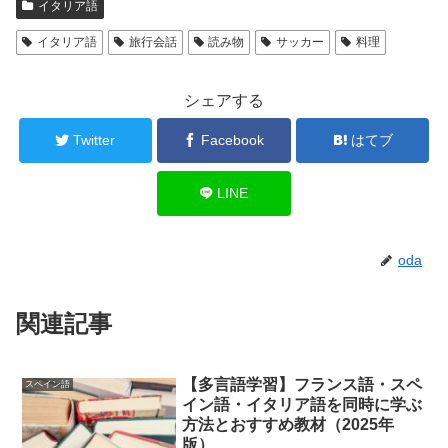
イタリア語
イタリア語
旅行会話
読み物
サッカー
料理
シェアする
Twitter
Facebook
はてブ
LINE
oda
関連記事
【多言語学習】フランス語・スペ
スペイン語
イン語・イタリア語を同時に学ぶ
方法とおすすめ教材（2025年
版）