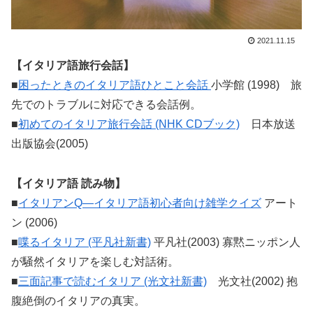
2021.11.15
【イタリア語旅行会話】
■
困ったときのイタリア語ひとこと会話
小学館 (1998) 旅
先でのトラブルに対応できる会話例。
■
初めてのイタリア旅行会話 (NHK CDブック)
日本放送
出版協会(2005)
【イタリア語 読み物】
■
イタリアンQ―イタリア語初心者向け雑学クイズ
アート
ン (2006)
■
喋るイタリア (平凡社新書)
平凡社(2003) 寡黙ニッポン人
が騒然イタリアを楽しむ対話術。
■
三面記事で読むイタリア (光文社新書)
光文社(2002) 抱
腹絶倒のイタリアの真実。