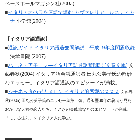
ベースボールマガジン社(2003)
■
イタリアオペラを原語で読む カヴァレリア・ルスティカ
ーナ
小学館(2004)
【イタリア語通訳】
■
通訳ガイド イタリア語過去問解説―平成19年度問題収録
法学書院 (2007)
■
パーネ・アモーレ―イタリア語通訳奮闘記 (文春文庫)
文
藝春秋(2004) イタリア語会議通訳者 田丸公美子氏の軽妙
なエッセー。イタリア語通訳のエピソードが満載。
■
シモネッタのデカメロン イタリア的恋愛のススメ
文藝春
秋(2005) 田丸公美子氏のエッセー集第二弾。通訳歴30年の著者が見た
おかしな夫婦や恋人たち、くどきの実践篇などのエピソードが満載。
「モテる法則」をイタリア人に学ぶ。