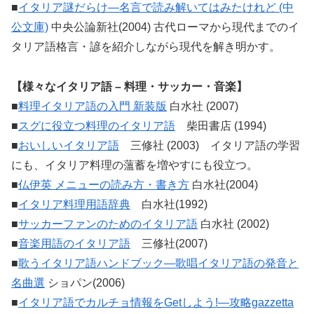
■
イタリア謎だらけ―名言で読み解いてはみたけれど (中
公文庫)
中央公論新社(2004) 古代ローマから現代までのイ
タリア語格言・諺を紹介しながら現代を解き明かす。
【様々なイタリア語 – 料理・サッカー・音楽】
■
料理イタリア語の入門 新装版
白水社 (2007)
■
スグに役立つ料理のイタリア語
柴田書店 (1994)
■
おいしいイタリア語
三修社 (2003) イタリア語の学習
にも、イタリア料理の薀蓄を増やすにも役立つ。
■
仏伊英 メニューの読み方・書き方
白水社(2004)
■
イタリア料理用語辞典
白水社(1992)
■
サッカーファンのためのイタリア語
白水社 (2002)
■
音楽用語のイタリア語
三修社(2007)
■
歌うイタリア語ハンドブック―歌唱イタリア語の発音と
名曲選
ショパン(2006)
■
イタリア語でカルチョ情報をGetしよう!―攻略gazzetta