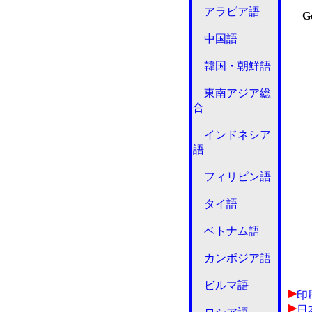
アラビア語
Go
中国語
韓国・朝鮮語
東南アジア総
合
インドネシア
語
フィリピン語
タイ語
ベトナム語
カンボジア語
ビルマ語
印
日