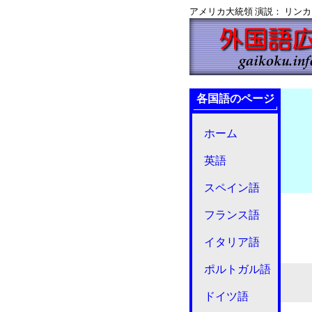
アメリカ大統領 演説： リンカーン大統領
各国語のページ
ホーム
英語
スペイン語
フランス語
イタリア語
ポルトガル語
ドイツ語