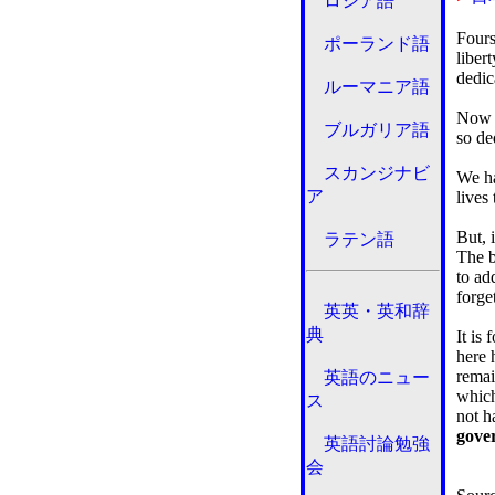
ロシア語
Fours
ポーランド語
libert
dedic
ルーマニア語
Now w
ブルガリア語
so de
スカンジナビ
We ha
ア
lives 
But, 
ラテン語
The b
to ad
forge
英英・英和辞
典
It is
here 
remai
英語のニュー
which
ス
not h
gover
英語討論勉強
会