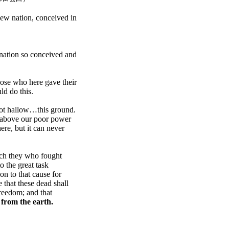
new nation, conceived in
 nation so conceived and
those who here gave their
uld do this.
ot hallow…this ground.
r above our poor power
ere, but it can never
hich they who fought
o the great task
n to that cause for
 that these dead shall
freedom; and that
 from the earth.