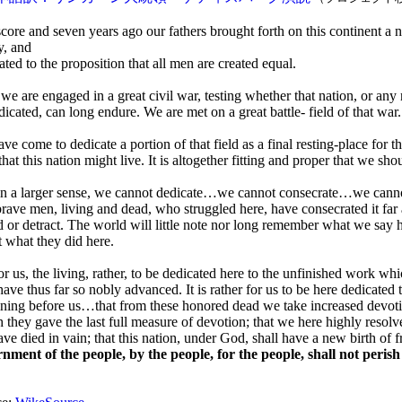
core and seven years ago our fathers brought forth on this continent a 
y, and
ated to the proposition that all men are created equal.
e are engaged in a great civil war, testing whether that nation, or any
dicated, can long endure. We are met on a great battle- field of that war.
ve come to dedicate a portion of that field as a final resting-place for 
that this nation might live. It is altogether fitting and proper that we sho
in a larger sense, we cannot dedicate…we cannot consecrate…we cann
rave men, living and dead, who struggled here, have consecrated it fa
d or detract. The world will little note nor long remember what we say h
t what they did here.
 for us, the living, rather, to be dedicated here to the unfinished work w
have thus far so nobly advanced. It is rather for us to be here dedicated t
ning before us…that from these honored dead we take increased devotio
 they gave the last full measure of devotion; that we here highly resolve
ave died in vain; that this nation, under God, shall have a new birth of 
nment of the people, by the people, for the people, shall not perish