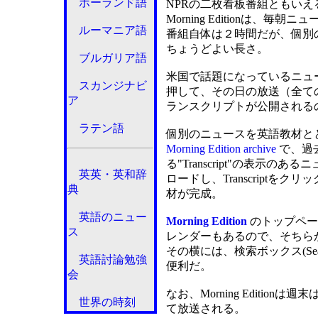
ポーランド語
NPRの二枚看板番組ともいえ
Morning Editionは
ルーマニア語
番組自体は２時間だが、個別
ちょうどよい長さ。
ブルガリア語
米国で話題になっているニュースを知り
スカンジナビ
押して、その日の放送（全て
ア
ランスクリプトが公開される
ラテン語
個別のニュースを英語教材と
Morning Edition archive
で、過
る"Transcript"の表示の
英英・英和辞
ロードし、Transcript
典
材が完成。
英語のニュー
Morning Edition
のトップペー
ス
レンダーもあるので、そちら
その横には、検索ボックス(Se
英語討論勉強
便利だ。
会
なお、Morning Editionは週末
世界の時刻
て放送される。