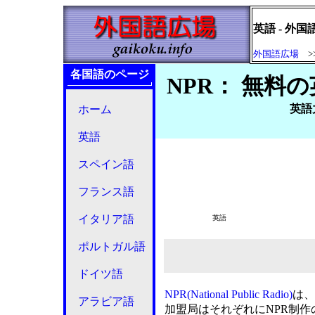
英語 - 外
外国語広場
>
各国語のページ
NPR： 無料
英語
ホーム
英語
スペイン語
フランス語
イタリア語
英語
ポルトガル語
ドイツ語
NPR(National Public Radio)
は、
アラビア語
加盟局はそれぞれにNPR制