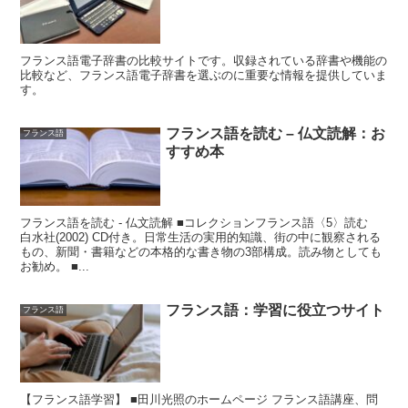
フランス語電子辞書の比較サイトです。収録されている辞書や機能の
比較など、フランス語電子辞書を選ぶのに重要な情報を提供していま
す。
フランス語を読む – 仏文読解：お
フランス語
すすめ本
フランス語を読む - 仏文読解 ■コレクションフランス語〈5〉読む
白水社(2002) CD付き。日常生活の実用的知識、街の中に観察される
もの、新聞・書籍などの本格的な書き物の3部構成。読み物としても
お勧め。 ■...
フランス語：学習に役立つサイト
フランス語
【フランス語学習】 ■田川光照のホームページ フランス語講座、問