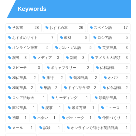
Keywords
学習書
28
おすすめ本
26
スペイン語
17
おすすめサイト
7
教材
6
ロシア語
5
オンライン辞書
5
ポルトガル語
5
英英辞典
3
演説
3
メディア
3
新聞
3
アメリカ大統領
3
スピーチ
3
ボキャブラリー
2
仏和辞典
2
和仏辞典
2
旅行
2
葡和辞典
2
オバマ
2
和葡辞典
2
単語
2
ドイツ語学習
2
仏仏辞典
2
ロシア語放送
1
リーディング
1
類義語辞典
1
露和辞典
1
記事
1
米原万里
1
ニュース
1
初級
1
出会い
1
ポケトーク
1
仲間づくり
1
メール
1
試験
1
オンラインで引ける英語辞典
1