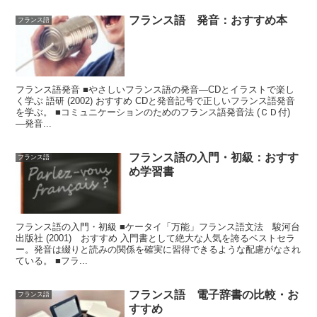
フランス語 発音：おすすめ本
フランス語
フランス語発音 ■やさしいフランス語の発音―CDとイラストで楽し
く学ぶ 語研 (2002) おすすめ CDと発音記号で正しいフランス語発音
を学ぶ。 ■コミュニケーションのためのフランス語発音法 (ＣＤ付)
―発音...
フランス語の入門・初級：おすす
フランス語
め学習書
フランス語の入門・初級 ■ケータイ「万能」フランス語文法 駿河台
出版社 (2001) おすすめ 入門書として絶大な人気を誇るベストセラ
ー。発音は綴りと読みの関係を確実に習得できるような配慮がなされ
ている。 ■フラ...
フランス語 電子辞書の比較・お
フランス語
すすめ