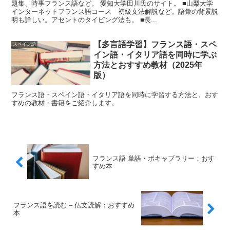
題集、時事フランス語など。 愛知大学田川氏のサイト。 ■山梨大学
インターネットフランス語コース 初級文法解説など。語彙の背景説
明も詳しい。アセントのタイピング法も。 ■長...
【多言語学習】フランス語・スペ
スペイン語
イン語・イタリア語を同時に学ぶ
方法とおすすめ教材（2025年
版）
フランス語・スペイン語・イタリア語を同時に学習する方法と、おす
すめの教材・書籍をご紹介します。
フランス語 単語・ボキャブラリー：おす
すめ本
フランス語を読む – 仏文読解：おすすめ
本