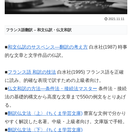
2021.11.11
フランス語翻訳 – 和文仏訳・仏文和訳
■
和文仏訳のサスペンス―翻訳の考え方
白水社(1987) 時事
的な文章と文学作品の仏訳。
■
フランス語 和訳の技法
白水社(1995) フランス語を正確
に読み、的確な表現で訳すための上級者向け。
■
仏文和訳の方法―条件法・接続法マスター
条件法・接続
法の基礎的構文から高度な文章まで550の例文をとりあげ
る。
■
翻訳仏文法〈上〉 (ちくま学芸文庫)
豊富な文例で分かり
やすく解説した名著。中級・上級者向け。文庫版で手軽。
■
翻訳仏文法〈下〉 (ちくま学芸文庫)