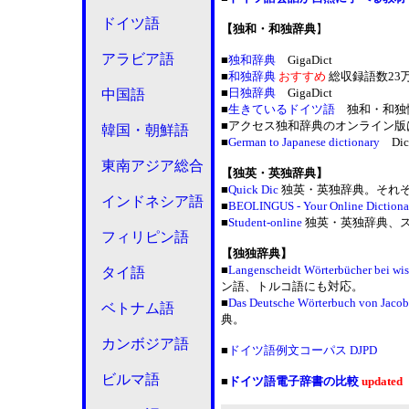
ドイツ語
【独和・和独辞典
】
アラビア語
■
独和辞典
GigaDict
■
和独辞典
おすすめ
総収録語数23
■
日独辞典
GigaDict
中国語
■
生きているドイツ語
独和・和独
■アクセス独和辞典のオンライン版は
韓国・朝鮮語
■
German to Japanese dictionary
Dic
東南アジア総合
【独英・英独辞典】
■
Quick Dic
独英・英独辞典。それぞ
インドネシア語
■
BEOLINGUS - Your Online Dictiona
■
Student-online
独英・英独辞典、
フィリピン語
【独独辞典】
■
Langenscheidt Wörterbücher bei wis
タイ語
ン語、トルコ語にも対応。
■
Das Deutsche Wörterbuch von Jaco
ベトナム語
典。
カンボジア語
■
ドイツ語例文コーパス DJPD
ビルマ語
■
ドイツ語電子辞書の比較
updated