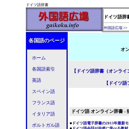
ドイツ語辞書
ドイツ語辞
外国語広場
>>
各国語のページ
オ
ホーム
各国語索引
【ドイツ語辞書（オンライ
英語
【ドイツ語
スペイン語
フランス語
ドイツ語 オンライン辞書 -
イタリア語
■
ドイツ語電子辞書の2013年最新
ポルトガル語
■
ドイツ語会話が自然に学べる教材