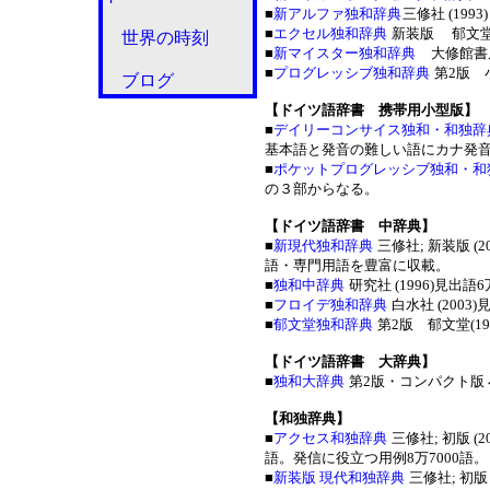
■
新アルファ独和辞典
三修社 (19
■
エクセル独和辞典
新装版 郁文堂(
世界の時刻
■
新マイスター独和辞典
大修館書店
■
プログレッシブ独和辞典
第2版 小
ブログ
【ドイツ語辞書 携帯用小型版】
■
デイリーコンサイス独和・和独辞
基本語と発音の難しい語にカナ発音
■
ポケットプログレッシブ独和・和
の３部からなる。
【ドイツ語辞書 中辞典】
■
新現代独和辞典
三修社; 新装版 
語・専門用語を豊富に収載。
■
独和中辞典
研究社 (1996)見出
■
フロイデ独和辞典
白水社 (2003
■
郁文堂独和辞典
第2版 郁文堂(19
【ドイツ語辞書 大辞典】
■
独和大辞典
第2版・コンパクト版 小
【和独辞典】
■
アクセス和独辞典
三修社; 初版 (20
語。発信に役立つ用例8万7000語。
■
新装版 現代和独辞典
三修社; 初版 (