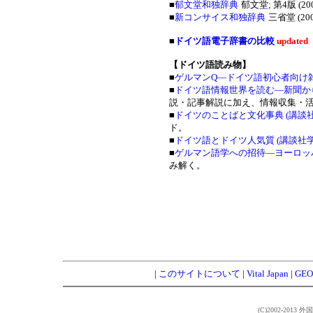
■
郁文堂和独辞典
郁文堂; 第4版 (2
■
新コンサイス和独辞典
三省堂 (20
■
ドイツ語電子辞書の比較
updated
【ドイツ語読み物】
■
ゲルマンQ―ドイツ語初心者向け
■
ドイツ語情報世界を読む―新聞か
説・記事解説に加え、情報収集・
■
ドイツのことばと文化事典 (講談
ド。
■
ドイツ語とドイツ人気質 (講談社学
■
ゲルマン語学への招待―ヨーロッ
み解く。
|
このサイトについて
|
Vital Japan
|
GEO 
(C)2002-2013 外国語