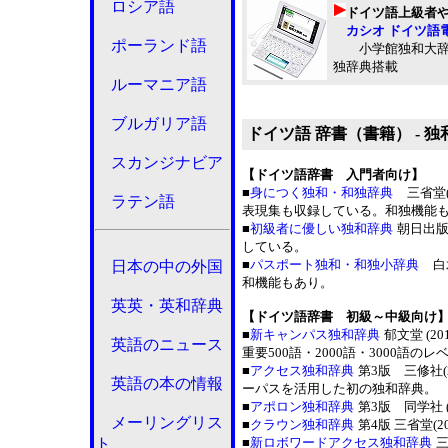
ロシア語
ドイツ語上級者
カシオ ドイツ語電子
ポーランド語
小学館独和大辞
独辞典搭載
ルーマニア語
ブルガリア語
ドイツ語 辞書（書籍） - 
スカンジナビア
【ドイツ語辞書 入門者向け】
■
身につく独和・和独辞典
三省堂(
ラテン語
表現集も収録している。和独機能
■
初級者に優しい独和辞典
朝日出版
している。
■
パスポート独和・和独小辞典
白水
日本の中の外国
和機能もあり。
英英・英和辞典
【ドイツ語辞書 初級～中級向け
■
新キャンパス独和辞典
郁文堂 (201
英語のニュース
重要500語・2000語・3000
■
アクセス独和辞典
第3版 三修社(2
英語の本の情報
ーパスを活用した初の独和辞典。
■
アポロン独和辞典
第3版 同学社 (
メーリングリス
■
クラウン独和辞典
第4版 三省堂(2
ト
■
新ロボワードアクセス独和辞典
三